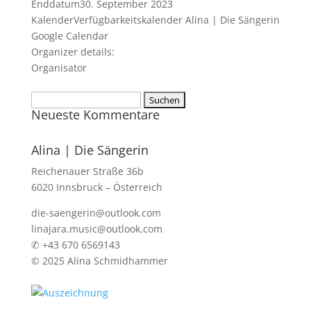
Enddatum
30. September 2023
Kalender
Verfügbarkeitskalender Alina | Die Sängerin
Google Calendar
Organizer details:
Organisator
Suchen
Neueste Kommentare
nach:
Alina | Die Sängerin
Reichenauer Straße 36b
6020 Innsbruck – Österreich
die-saengerin@outlook.com
linajara.music@outlook.com
✆ +43 670 6569143
© 2025 Alina Schmidhammer