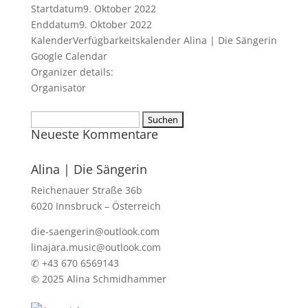
Startdatum
9. Oktober 2022
Enddatum
9. Oktober 2022
Kalender
Verfügbarkeitskalender Alina | Die Sängerin
Google Calendar
Organizer details:
Organisator
Suchen
Neueste Kommentare
nach:
Alina | Die Sängerin
Reichenauer Straße 36b
6020 Innsbruck – Österreich
die-saengerin@outlook.com
linajara.music@outlook.com
✆ +43 670 6569143
© 2025 Alina Schmidhammer