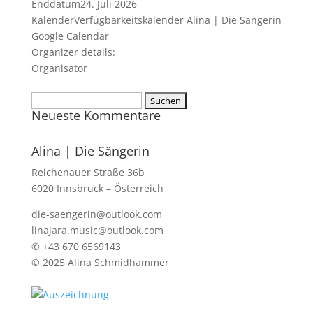
Enddatum
24. Juli 2026
Kalender
Verfügbarkeitskalender Alina | Die Sängerin
Google Calendar
Organizer details:
Organisator
Suchen
Neueste Kommentare
nach:
Alina | Die Sängerin
Reichenauer Straße 36b
6020 Innsbruck – Österreich
die-saengerin@outlook.com
linajara.music@outlook.com
✆ +43 670 6569143
© 2025 Alina Schmidhammer