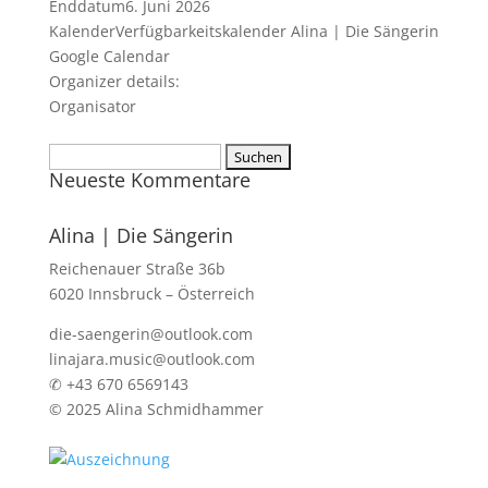
Enddatum
6. Juni 2026
Kalender
Verfügbarkeitskalender Alina | Die Sängerin
Google Calendar
Organizer details:
Organisator
Suchen
Neueste Kommentare
nach:
Alina | Die Sängerin
Reichenauer Straße 36b
6020 Innsbruck – Österreich
die-saengerin@outlook.com
linajara.music@outlook.com
✆ +43 670 6569143
© 2025 Alina Schmidhammer