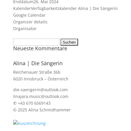
Enddatum
26. Mai 2024
Kalender
Verfügbarkeitskalender Alina | Die Sängerin
Google Calendar
Organizer details:
Organisator
Suchen
Neueste Kommentare
nach:
Alina | Die Sängerin
Reichenauer Straße 36b
6020 Innsbruck – Österreich
die-saengerin@outlook.com
linajara.music@outlook.com
✆ +43 670 6569143
© 2025 Alina Schmidhammer