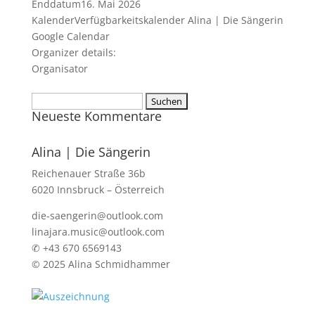
Enddatum
16. Mai 2026
Kalender
Verfügbarkeitskalender Alina | Die Sängerin
Google Calendar
Organizer details:
Organisator
Suchen
Neueste Kommentare
nach:
Alina | Die Sängerin
Reichenauer Straße 36b
6020 Innsbruck – Österreich
die-saengerin@outlook.com
linajara.music@outlook.com
✆ +43 670 6569143
© 2025 Alina Schmidhammer