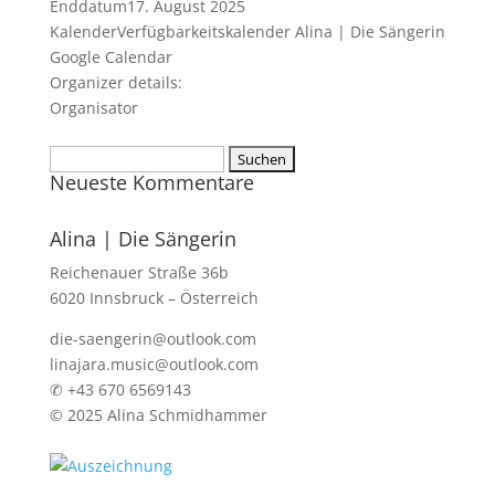
Enddatum
17. August 2025
Kalender
Verfügbarkeitskalender Alina | Die Sängerin
Google Calendar
Organizer details:
Organisator
Suchen
Neueste Kommentare
nach:
Alina | Die Sängerin
Reichenauer Straße 36b
6020 Innsbruck – Österreich
die-saengerin@outlook.com
linajara.music@outlook.com
✆ +43 670 6569143
© 2025 Alina Schmidhammer